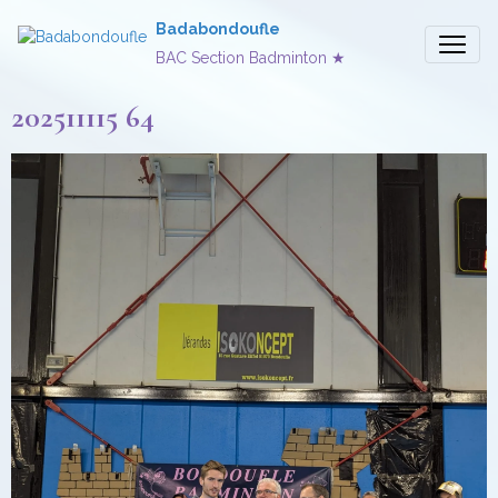
Badabondoufle
BAC Section Badminton ★
202511115 64