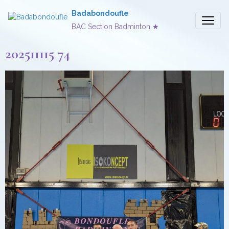
Badabondoufle
BAC Section Badminton ★
202511115 74