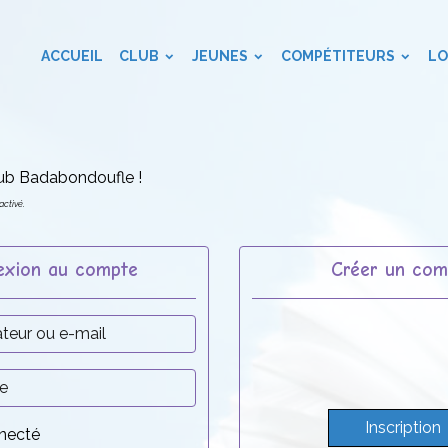
ACCUEIL
CLUB
JEUNES
COMPÉTITEURS
LO
lub Badabondoufle !
activé.
exion au compte
Créer un com
Inscription
necté