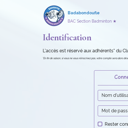
Badabondoufle
BAC Section Badminton ★
Identification
L'accès est réservé aux adhérents* du C
*En fin de saison, si vous ne vous réinscrivez pas, votre compte sera alors dés
Conn
Rester con