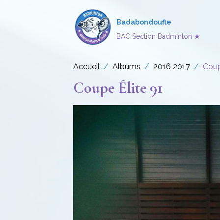
Badabondoufle
BAC Section Badminton ★
Accueil
Albums
2016 2017
Coup
Coupe Élite 91