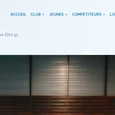
ACCUEIL
CLUB
JEUNES
COMPÉTITEURS
LO
e Élite 91