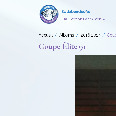
Badabondoufle
BAC Section Badminton ★
Accueil
Albums
2016 2017
Coup
Coupe Élite 91