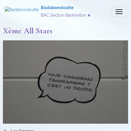
Badabondoufle
BAC Section Badminton ★
Xème All Stars