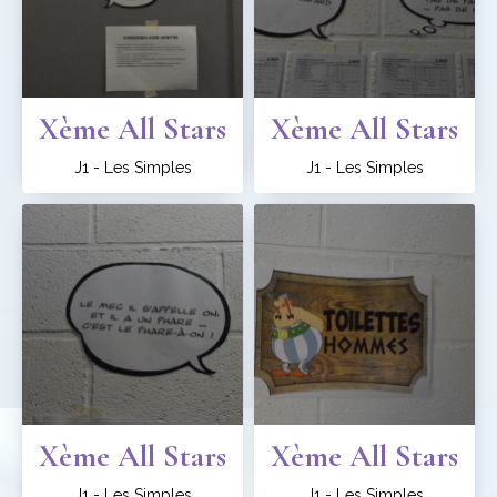
Xème All Stars
Xème All Stars
J1 - Les Simples
J1 - Les Simples
Xème All Stars
Xème All Stars
J1 - Les Simples
J1 - Les Simples