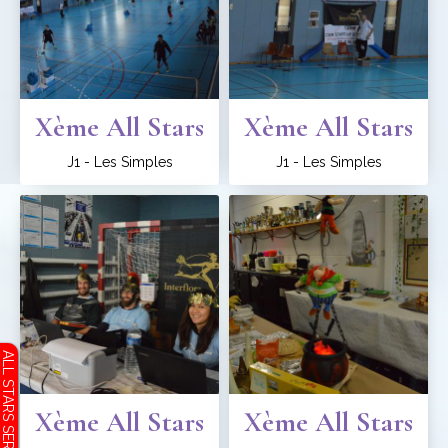
Xème All Stars
Xème All Stars
J1 - Les Simples
J1 - Les Simples
ALL STARS SERIES
Xème All Stars
Xème All Stars