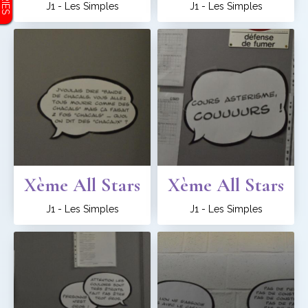
J1 - Les Simples
J1 - Les Simples
Xème All Stars
Xème All Stars
J1 - Les Simples
J1 - Les Simples