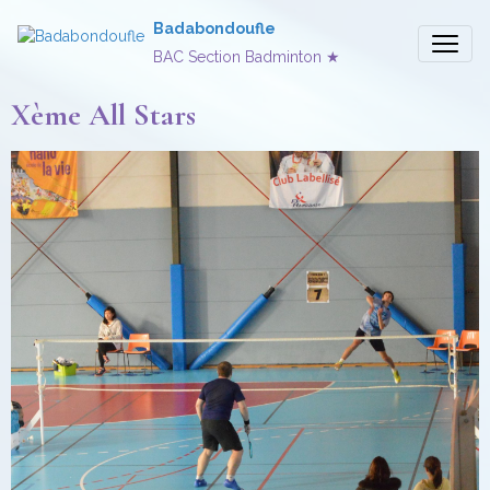
Badabondoufle
BAC Section Badminton ★
Xème All Stars