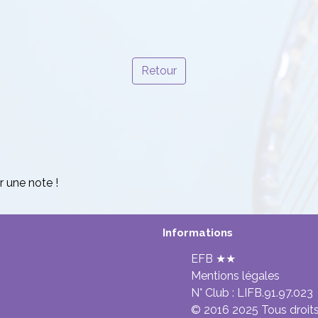
Retour
r une note !
Informations
EFB ★★
Mentions légales
N° Club :
LIFB.91.97.023
© 2016 2025 Tous droits