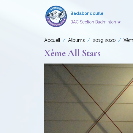
Badabondoufle
BAC Section Badminton ★
Accueil
Albums
2019 2020
Xème
Xème All Stars