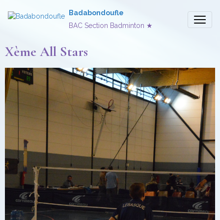
Badabondoufle
BAC Section Badminton ★
Xème All Stars