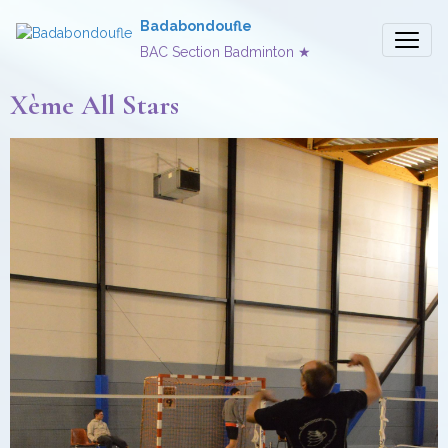
Badabondoufle
BAC Section Badminton ★
Xème All Stars