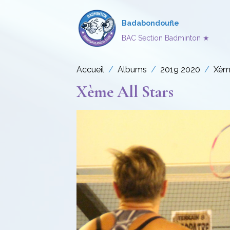
Badabondoufle
BAC Section Badminton ★
Accueil
Albums
2019 2020
Xème
Xème All Stars