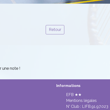
Retour
r une note !
Informations
EFB ★★
Mentions légales
N° Club :
LIFB.91.97.023