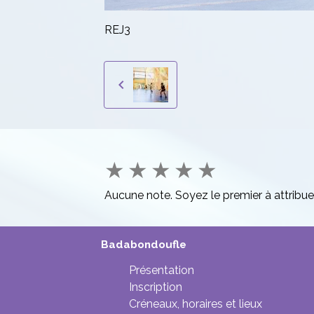
REJ3
★
★
★
★
★
Aucune note. Soyez le premier à attribue
Badabondoufle
Présentation
Inscription
Créneaux, horaires et lieux