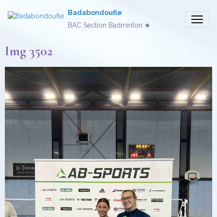
Badabondoufle
BAC Section Badminton ★
Img 3502