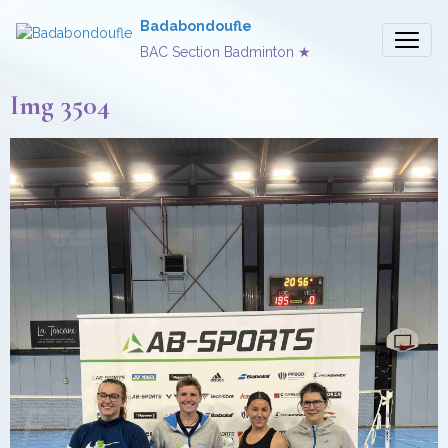
Badabondoufle
BAC Section Badminton ★
Img 3504