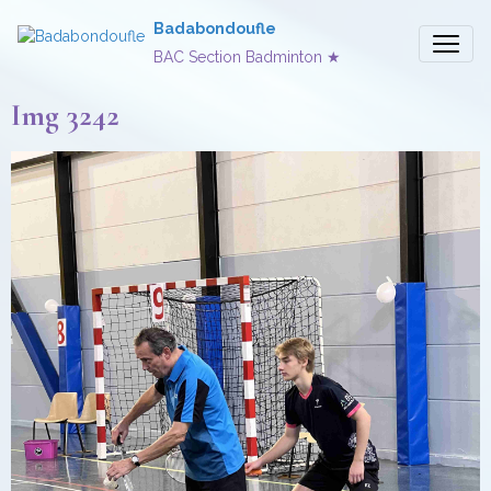
Badabondoufle
BAC Section Badminton ★
Img 3242