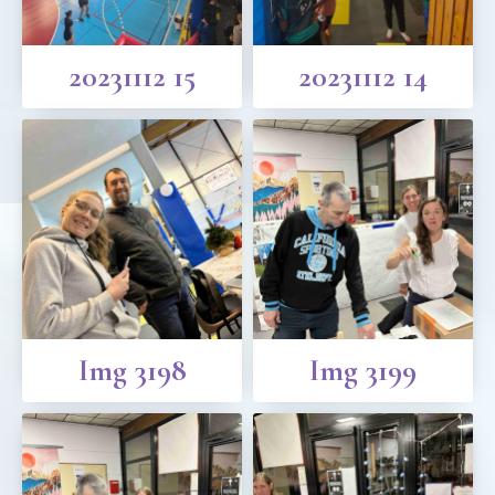
20231112 15
20231112 14
Img 3198
Img 3199