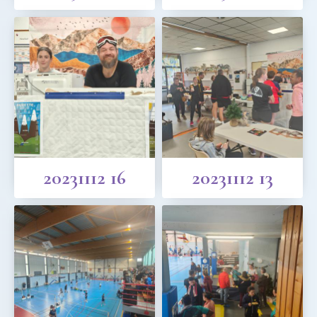
20231112 16
20231112 13