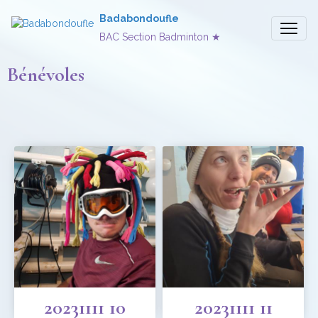
Badabondoufle
BAC Section Badminton ★
Bénévoles
20231111 10
20231111 11