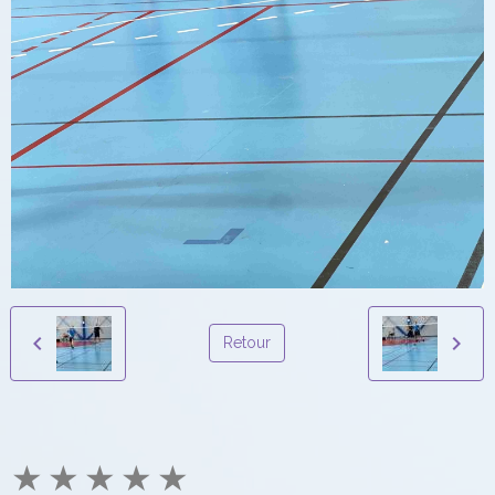
Retour
★
★
★
★
★