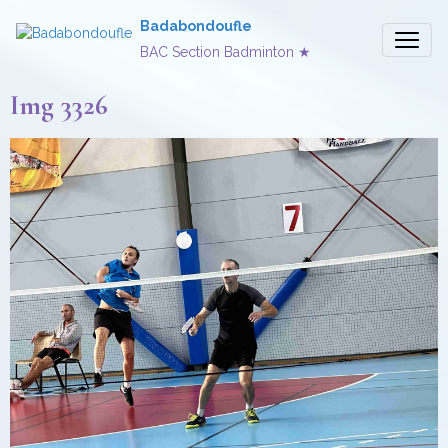
Badabondoufle
BAC Section Badminton ★
Img 3326