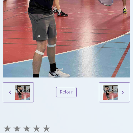
Retour
★
★
★
★
★