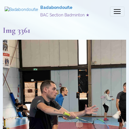
Badabondoufle
BAC Section Badminton ★
Img 3361