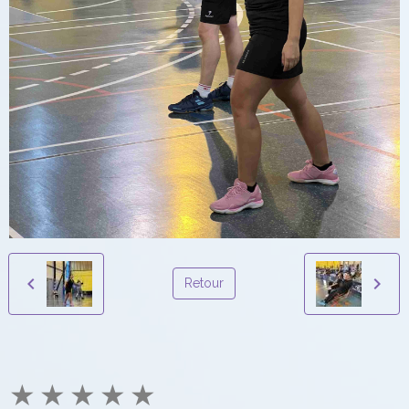
Retour
★
★
★
★
★