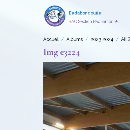
Badabondoufle
BAC Section Badminton ★
Accueil
Albums
2023 2024
All 
Img e3224