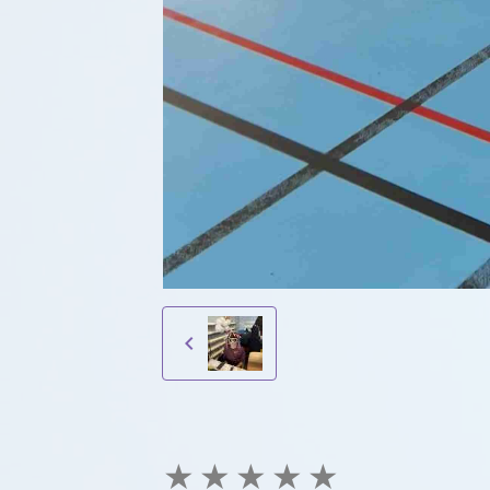
★
★
★
★
★