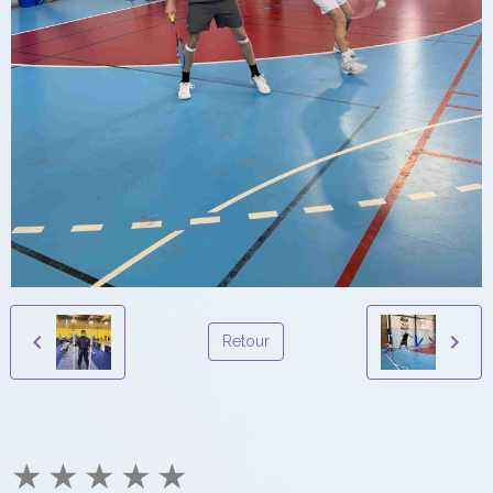
Retour
★
★
★
★
★