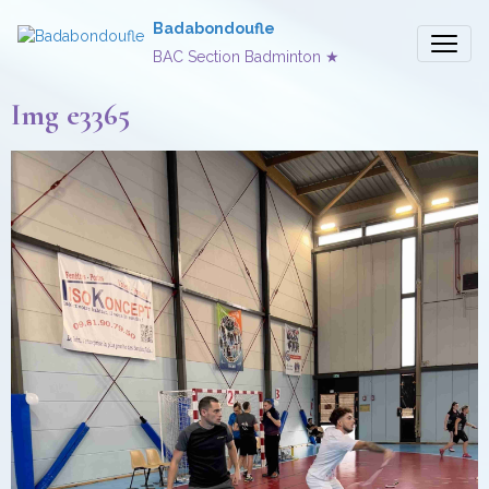
Badabondoufle
BAC Section Badminton ★
Img e3365