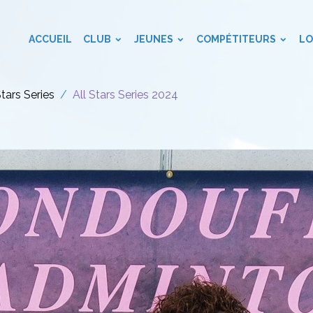
ACCUEIL
CLUB
JEUNES
COMPÉTITEURS
LO
Stars Series
All Stars Series 2024