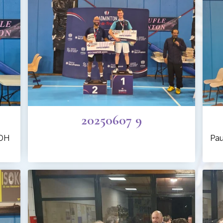
20250607 9
 DH
Pau