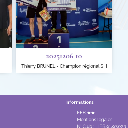
20251206 10
Thierry BRUNEL - Champion régional SH
Informations
EFB ★★
Mentions légales
N° Club :
LIFB.91.97.023