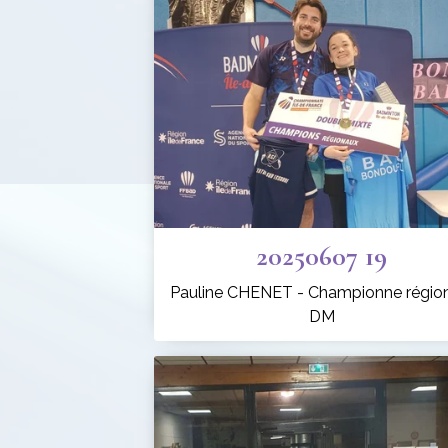
20250607 19
Pauline CHENET - Championne régio
DM