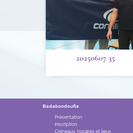
20250607 35
Badabondoufle
Présentation
Inscription
Créneaux, horaires et lieux