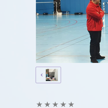
★
★
★
★
★