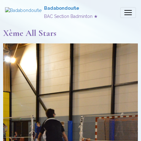
Badabondoufle
BAC Section Badminton ★
Xème All Stars