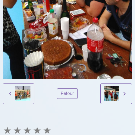
Retour
★
★
★
★
★