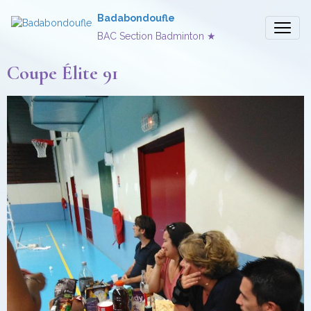
Badabondoufle
BAC Section Badminton ★
Coupe Élite 91