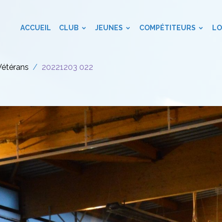
ACCUEIL
CLUB
JEUNES
COMPÉTITEURS
LO
Vétérans
20221203 022