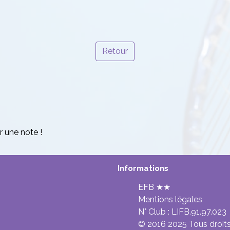
Retour
r une note !
Informations
EFB ★★
Mentions légales
N° Club :
LIFB.91.97.023
© 2016 2025 Tous droits