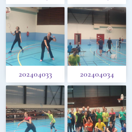
202404033
202404034