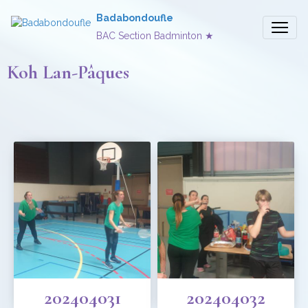
Badabondoufle
BAC Section Badminton ★
Koh Lan-Pâques
202404031
202404032