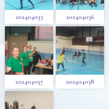
202404035
202404036
202404037
202404038